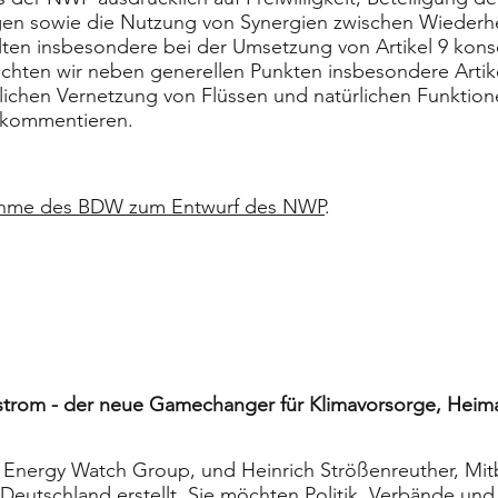
n sowie die Nutzung von Synergien zwischen Wiederhe
llten insbesondere bei der Umsetzung von Artikel 9 kon
ten wir neben generellen Punkten insbesondere Artik
rlichen Vernetzung von Flüssen und natürlichen Funktio
kommentieren.
ahme des BDW zum Entwurf des NWP
.
trom - der neue Gamechanger für Klimavorsorge, Heim
er Energy Watch Group, und Heinrich Strößenreuther, M
n Deutschland erstellt. Sie möchten Politik, Verbände un