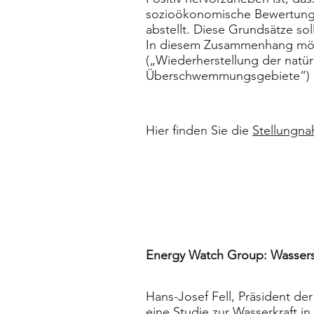
sozioökonomische Bewertunge
abstellt. Diese Grundsätze so
In diesem Zusammenhang möch
(„Wiederherstellung der natü
Überschwemmungsgebiete“) 
Hier finden Sie die
Stellungn
Energy Watch Group: Wassers
Hans-Josef Fell, Präsident d
eine Studie zur Wasserkraft i