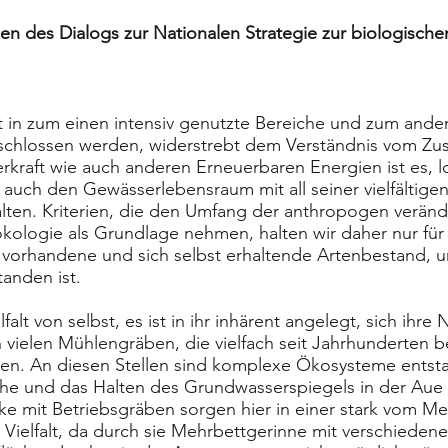
des Dialogs zur Nationalen Strategie zur biologischen 
t in zum einen intensiv genutzte Bereiche und zum andere
schlossen werden, widerstrebt dem Verständnis vom 
erkraft wie auch anderen Erneuerbaren Energien ist es, l
r auch den Gewässerlebensraum mit all seiner vielfältige
alten. Kriterien, die den Umfang der anthropogen veränd
ologie als Grundlage nehmen, halten wir daher nur für
r vorhandene und sich selbst erhaltende Artenbestand, 
anden ist.
falt von selbst, es ist in ihr inhärent angelegt, sich ihr
an vielen Mühlengräben, die vielfach seit Jahrhunderten 
n. An diesen Stellen sind komplexe Ökosysteme entsta
che und das Halten des Grundwasserspiegels in der Aue 
ke mit Betriebsgräben sorgen hier in einer stark vom 
r Vielfalt, da durch sie Mehrbettgerinne mit verschieden