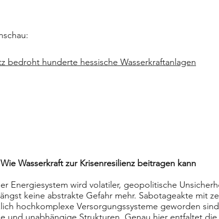
enschau:
tz bedroht hunderte hessische Wasserkraftanlagen
 Wie Wasserkraft zur Krisenresilienz beitragen kann
ser Energiesystem wird volatiler, geopolitische Unsiche
nd längst keine abstrakte Gefahr mehr. Sabotageakte mit
tzlich hochkomplexe Versorgungssysteme geworden sind. 
he und unabhängige Strukturen. Genau hier entfaltet die 