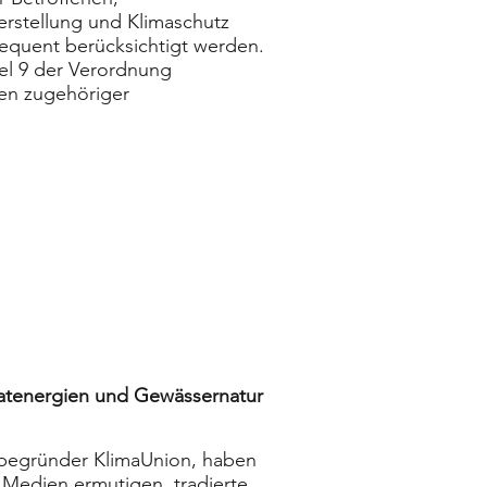
rstellung und Klimaschutz
sequent berücksichtigt werden.
el 9 der Verordnung
nen zugehöriger
atenergien und Gewässernatur
itbegründer KlimaUnion, haben
d Medien ermutigen, tradierte