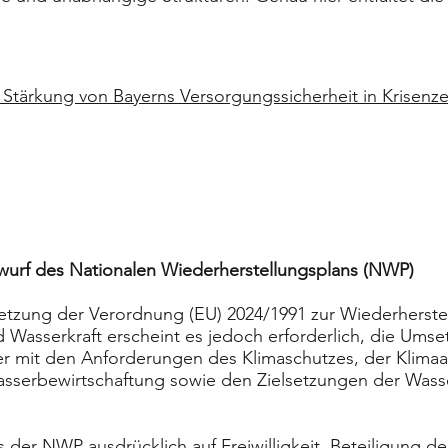
r Stärkung von Bayerns Versorgungssicherheit in Krisenz
rf des Nationalen Wiederherstellungsplans (NWP)
setzung der Verordnung (EU) 2024/1991 zur Wiederherst
d Wasserkraft erscheint es jedoch erforderlich, die Ums
ker mit den Anforderungen des Klimaschutzes, der Klima
asserbewirtschaftung sowie den Zielsetzungen der Wass
s der NWP ausdrücklich auf Freiwilligkeit, Beteiligung de