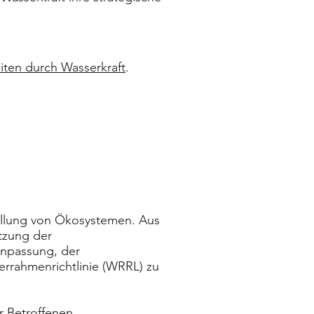
eiten durch Wasserkraft
.
ellung von Ökosystemen. Aus
etzung der
anpassung, der
errahmenrichtlinie (WRRL) zu
r Betroffenen,